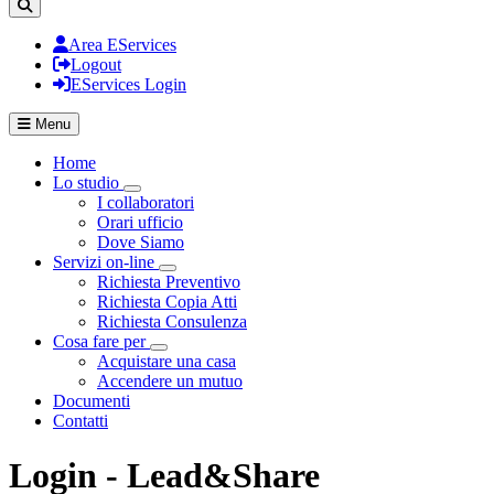
Area EServices
Logout
EServices Login
Menu
Home
Lo studio
Visualizza menù di secondo livello
I collaboratori
Orari ufficio
Dove Siamo
Servizi on-line
Visualizza menù di secondo livello
Richiesta Preventivo
Richiesta Copia Atti
Richiesta Consulenza
Cosa fare per
Visualizza menù di secondo livello
Acquistare una casa
Accendere un mutuo
Documenti
Contatti
Login - Lead&Share